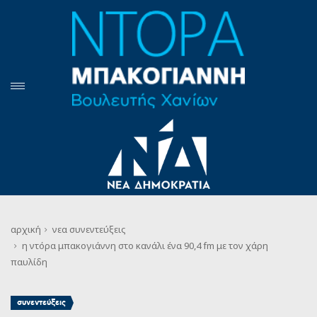
αρχική
νεα
συνεντεύξεις
η ντόρα μπακογιάννη στο κανάλι ένα 90,4 fm με τον χάρη
παυλίδη
συνεντεύξεις