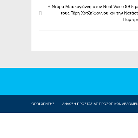
Η Ντόρα Μπακογιάννη στον Real Voice 99.5 μ
τους Τέρη Χατζηϊωάννου και την Νατάσ
Παμπρ
ΟΡΟΙ ΧΡΗΣΗΣ
ΔΗΛΩΣΗ ΠΡΟΣΤΑΣΙΑΣ ΠΡΟΣΩΠΙΚΩΝ ΔΕΔΟΜΕ