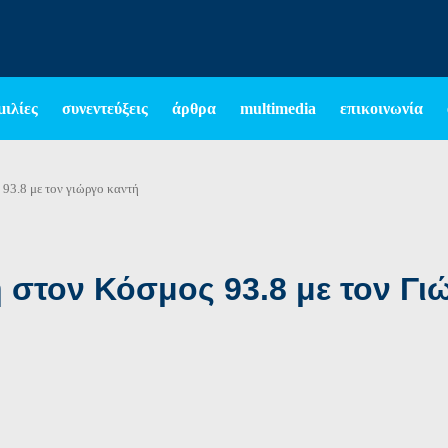
μιλίες
συνεντεύξεις
άρθρα
multimedia
επικοινωνία
93.8 με τον γιώργο καντή
στον Κόσμος 93.8 με τον Γι