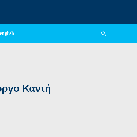
english
ώργο Καντή