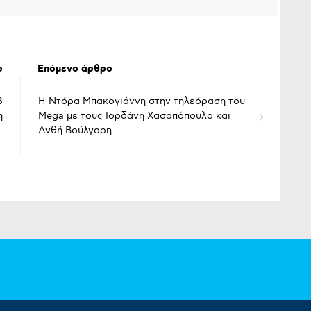
ο
Επόμενο άρθρο
8
Η Ντόρα Μπακογιάννη στην τηλεόραση του
η
Mega με τους Ιορδάνη Χασαπόπουλο και
Ανθή Βούλγαρη