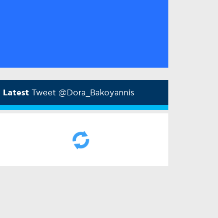
Latest
Tweet @Dora_Bakoyannis