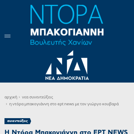
αρχική
νεα
συνεντεύξεις
η ντόρα μπακογιάννη στο eρt news με τον γιώργο κουβαρά
συνεντεύξεις
Η Ντόρα Μπακογιάννη στο EΡT NEWS