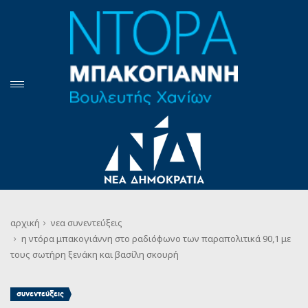
αρχική
νεα
συνεντεύξεις
η ντόρα μπακογιάννη στο ραδιόφωνο των παραπολιτικά 90,1 με
τους σωτήρη ξενάκη και βασίλη σκουρή
συνεντεύξεις