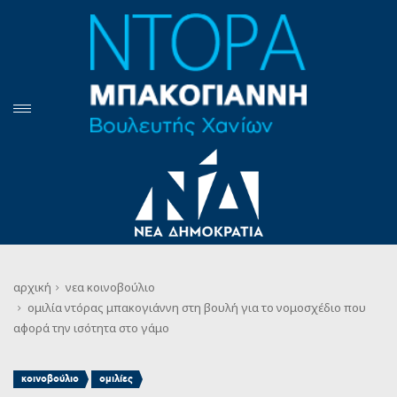
αρχική
νεα
κοινοβούλιο
ομιλία ντόρας μπακογιάννη στη βουλή για το νομοσχέδιο που
αφορά την ισότητα στο γάμο
,
κοινοβούλιο
ομιλίες