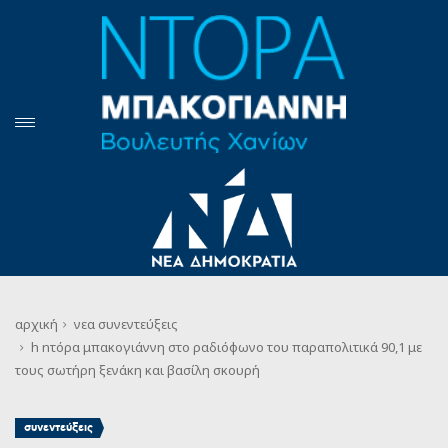
αρχική
νεα
συνεντεύξεις
h nτόρα μπακογιάννη στο ραδιόφωνο του παραπολιτικά 90,1 με
τους σωτήρη ξενάκη και βασίλη σκουρή
συνεντεύξεις