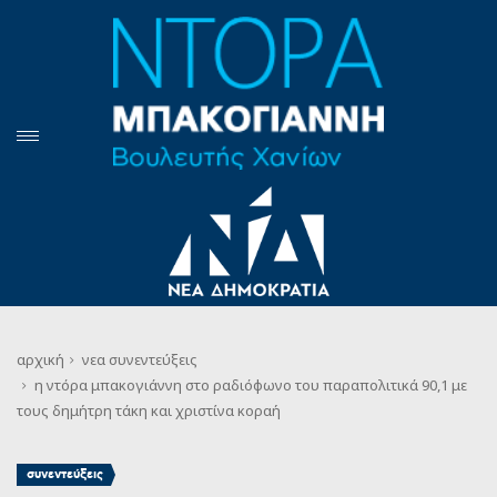
αρχική
νεα
συνεντεύξεις
η ντόρα μπακογιάννη στο ραδιόφωνο του παραπολιτικά 90,1 με
τους δημήτρη τάκη και χριστίνα κοραή
συνεντεύξεις