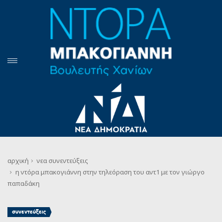
αρχική
νεα
συνεντεύξεις
η ντόρα μπακογιάννη στην τηλεόραση του αντ1 με τον γιώργο
παπαδάκη
συνεντεύξεις