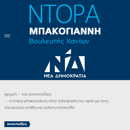
αρχική
νεα
συνεντεύξεις
η ντόρα μπακογιάννη στην τηλεόραση του open με τους
παναγιώτη στάθη και γιάννη κολοκυθά
συνεντεύξεις