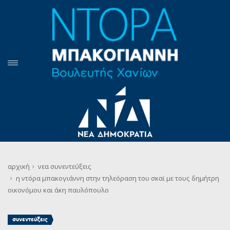
αρχική
νεα
συνεντεύξεις
η ντόρα μπακογιάννη στην τηλεόραση του σκαϊ με τους δημήτρη
οικονόμου και άκη παυλόπουλο
συνεντεύξεις