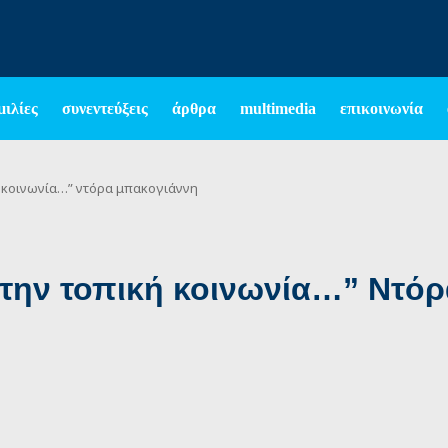
μιλίες
συνεντεύξεις
άρθρα
multimedia
επικοινωνία
κή κοινωνία…” ντόρα μπακογιάννη
α την τοπική κοινωνία…” Ντ