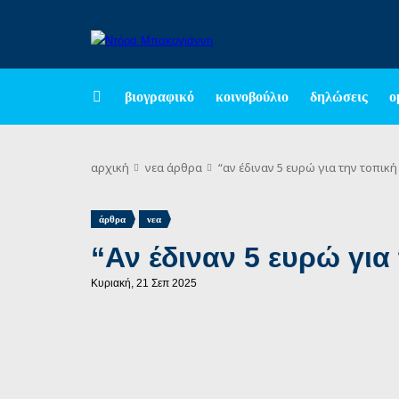
βιογραφικό
κοινοβούλιο
δηλώσεις
ο
αρχική
νεα
άρθρα
“αν έδιναν 5 ευρώ για την τοπι
,
άρθρα
νεα
“Αν έδιναν 5 ευρώ γι
Κυριακή, 21 Σεπ 2025