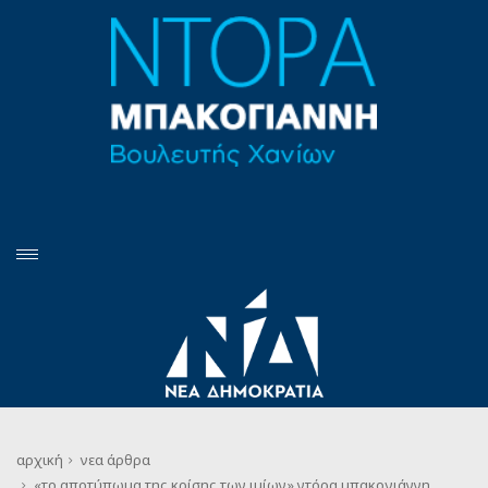
αρχική
νεα
άρθρα
«το αποτύπωμα της κρίσης των ιμίων» ντόρα μπακογιάννη