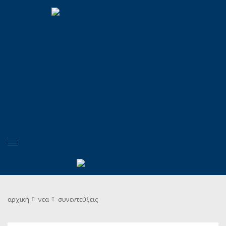
αρχική
νεα
συνεντεύξεις