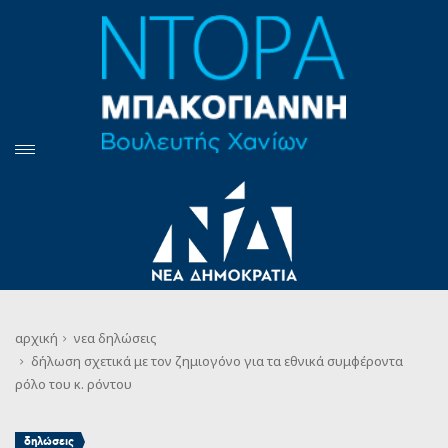
αρχική
νεα
δηλώσεις
δήλωση σχετικά με τον ζημιογόνο για τα εθνικά συμφέροντα
ρόλο του κ. ρόντου
δηλώσεις