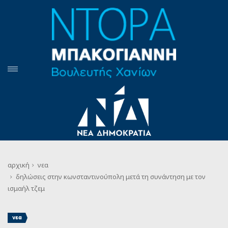
αρχική
νεα
δηλώσεις στην κωνσταντινούπολη μετά τη συνάντηση με τον
ισμαήλ τζεμ
νεα