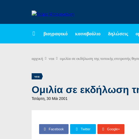
βιογραφικό
κοινοβούλιο
δηλώσεις
ο
αρχική
νεα
ομιλία σε εκδήλωση της τοπικής επιτροπής θησ
νεα
Ομιλία σε εκδήλωση τ
Τετάρτη, 30 Μάι 2001
Facebook
Twitter
Google+