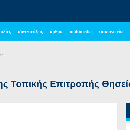
μιλίες
συνεντεύξεις
άρθρα
multimedia
επικοινωνία
είου
ης Τοπικής Επιτροπής Θησεί