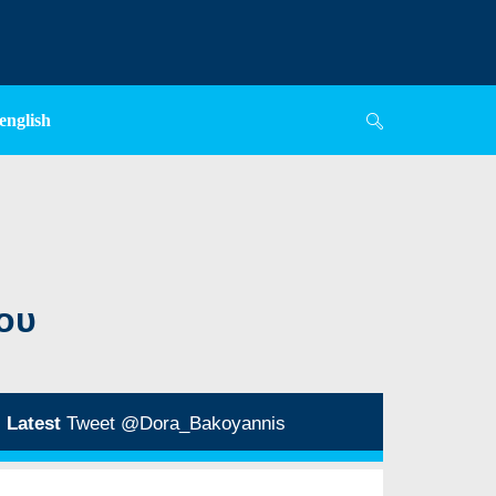
english
ου
Latest
Tweet @Dora_Bakoyannis