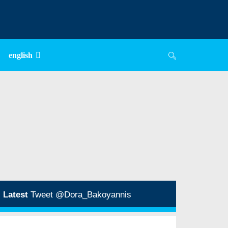
english
Latest
Tweet @Dora_Bakoyannis