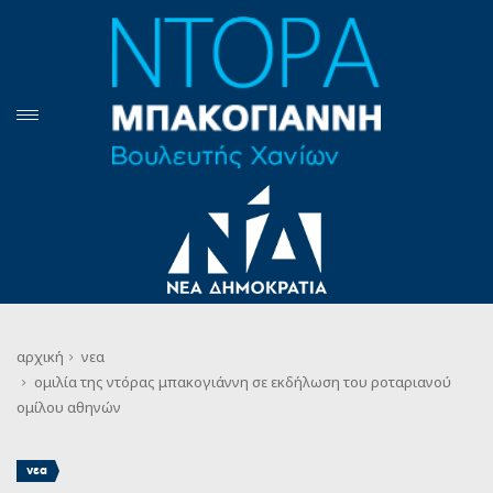
αρχική
νεα
ομιλία της ντόρας μπακογιάννη σε εκδήλωση του ροταριανού
ομίλου αθηνών
νεα