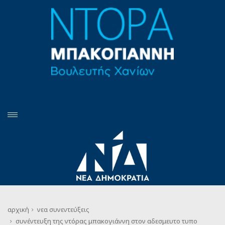
αρχική
νεα
συνεντεύξεις
συνέντευξη της ντόρας μπακογιάννη στον αδεσμευτο τυπο