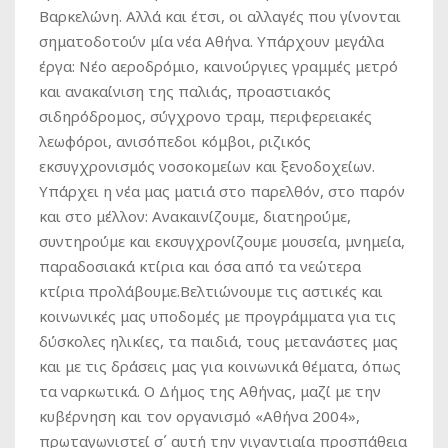
Βαρκελώνη. Αλλά και έτσι, οι αλλαγές που γίνονται
σηματοδοτούν μία νέα Αθήνα. Υπάρχουν μεγάλα
έργα: Νέο αεροδρόμιο, καινούργιες γραμμές μετρό
και ανακαίνιση της παλιάς, προαστιακός
σιδηρόδρομος, σύγχρονο τραμ, περιφερειακές
λεωφόροι, ανισόπεδοι κόμβοι, ριζικός
εκσυγχρονισμός νοσοκομείων και ξενοδοχείων.
Υπάρχει η νέα μας ματιά στο παρελθόν, στο παρόν
και στο μέλλον: Ανακαινίζουμε, διατηρούμε,
συντηρούμε και εκσυγχρονίζουμε μουσεία, μνημεία,
παραδοσιακά κτίρια και όσα από τα νεώτερα
κτίρια προλάβουμε.Βελτιώνουμε τις αστικές και
κοινωνικές μας υποδομές με προγράμματα για τις
δύσκολες ηλικίες, τα παιδιά, τους μετανάστες μας
και με τις δράσεις μας για κοινωνικά θέματα, όπως
τα ναρκωτικά. Ο Δήμος της Αθήνας, μαζί με την
κυβέρνηση και τον οργανισμό «Αθήνα 2004»,
πρωταγωνιστεί σ΄ αυτή την γιγαντιαία προσπάθεια