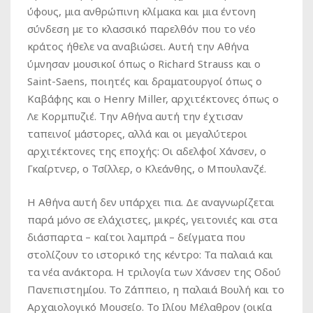
ύφους, μια ανθρώπινη κλίμακα και μια έντονη
σύνδεση με το κλασσικό παρελθόν που το νέο
κράτος ήθελε να αναβιώσει. Αυτή την Αθήνα
ύμνησαν μουσικοί όπως ο Richard Strauss και ο
Saint-Saens, ποιητές και δραματουργοί όπως ο
Καβάφης και ο Henry Miller, αρχιτέκτονες όπως ο
Λε Κορμπυζιέ. Την Αθήνα αυτή την έχτισαν
ταπεινοί μάστορες, αλλά και οι μεγαλύτεροι
αρχιτέκτονες της εποχής: Οι αδελφοί Χάνσεν, ο
Γκαίρτνερ, ο Τσίλλερ, ο Κλεάνθης, ο Μπουλανζέ.
Η Αθήνα αυτή δεν υπάρχει πια. Δε αναγνωρίζεται
παρά μόνο σε ελάχιστες, μικρές, γειτονιές και στα
διάσπαρτα – καίτοι λαμπρά – δείγματα που
στολίζουν το ιστορικό της κέντρο: Τα παλαιά και
τα νέα ανάκτορα. Η τριλογία των Χάνσεν της Οδού
Πανεπιστημίου. Το Ζάππειο, η παλαιά Βουλή και το
Αρχαιολογικό Μουσείο. Το Ιλίου Μέλαθρον (οικία