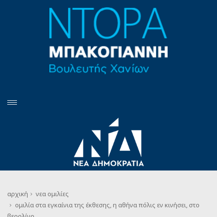
αρχική
νεα
ομιλίες
ομιλία στα εγκαίνια της έκθεσης, η αθήνα πόλις εν κινήσει, στο
βερολίνο