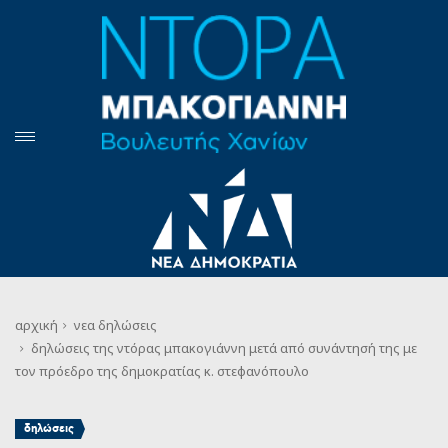
αρχική
νεα
δηλώσεις
δηλώσεις της ντόρας μπακογιάννη μετά από συνάντησή της με
τον πρόεδρο της δημοκρατίας κ. στεφανόπουλο
δηλώσεις