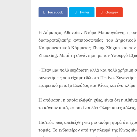
Facebook
Twitter
Google+
Η Δήμαρχος Αθηναίων Ντόρα Μπακογιάννη, η οποί
διαπαραταξιακής αντιπροσωπείας του Δημοτικο
Κομμουνιστικού Κόμματος Zhang Zhigun και τον 
Zhaoxing. Μετά τη συνάντηση με τον Υπουργό Εξω
«Ήταν μια πολύ ευχάριστη αλλά και πολύ χρήσιμη 
συναντήσεις που είχαμε εδώ στο Πεκίνο. Συναντήσεις
εξαιρετικό μεταξύ Ελλάδας και Κίνας και ένα κλίμα
Η απόφαση, η οποία ελήφθη χθες, είναι ότι η Αθήν
το κάνουν αυτό, αφού είναι δύο Ολυμπιακές πόλεις
Πιστεύω πως απεδείχθη για μια ακόμη φορά ότι έχο
τομείς. Το ενδιαφέρον από την πλευρά της Κίνας είν