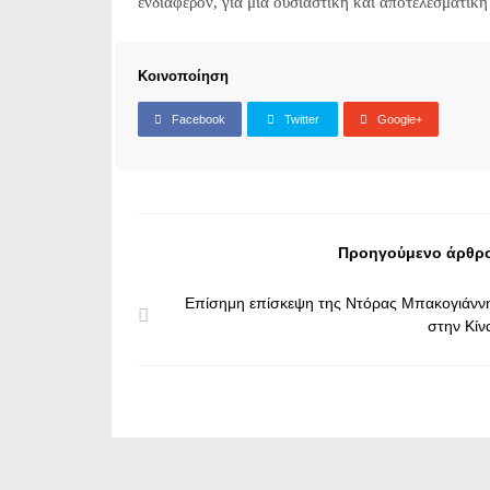
ενδιαφέρον, για μια ουσιαστική και αποτελεσματική
Κοινοποίηση
Facebook
Twitter
Google+
Προηγούμενο άρθρ
Επίσημη επίσκεψη της Ντόρας Μπακογιάνν
στην Κίν