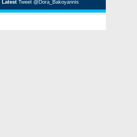
Latest
Tweet @Dora_Bakoyannis