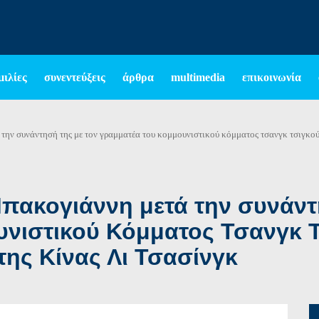
μιλίες
συνεντεύξεις
άρθρα
multimedia
επικοινωνία
την συνάντησή της με τον γραμματέα του κομμουνιστικού κόμματος τσανγκ τσιγκούν
ακογιάννη μετά την συνάντη
νιστικού Κόμματος Τσανγκ Τ
ης Κίνας Λι Τσασίνγκ