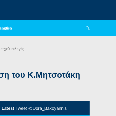
english
σεχείς εκλογές
ση του Κ.Μητσοτάκη
Latest
Tweet @Dora_Bakoyannis