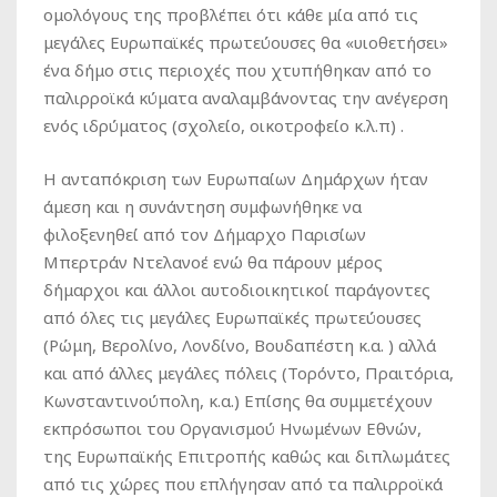
ομολόγους της προβλέπει ότι κάθε μία από τις
μεγάλες Ευρωπαϊκές πρωτεύουσες θα «υιοθετήσει»
ένα δήμο στις περιοχές που χτυπήθηκαν από το
παλιρροϊκά κύματα αναλαμβάνοντας την ανέγερση
ενός ιδρύματος (σχολείο, οικοτροφείο κ.λ.π) .
Η ανταπόκριση των Ευρωπαίων Δημάρχων ήταν
άμεση και η συνάντηση συμφωνήθηκε να
φιλοξενηθεί από τον Δήμαρχο Παρισίων
Μπερτράν Ντελανοέ ενώ θα πάρουν μέρος
δήμαρχοι και άλλοι αυτοδιοικητικοί παράγοντες
από όλες τις μεγάλες Ευρωπαϊκές πρωτεύουσες
(Ρώμη, Βερολίνο, Λονδίνο, Βουδαπέστη κ.α. ) αλλά
και από άλλες μεγάλες πόλεις (Τορόντο, Πραιτόρια,
Κωνσταντινούπολη, κ.α.) Επίσης θα συμμετέχουν
εκπρόσωποι του Οργανισμού Ηνωμένων Εθνών,
της Ευρωπαϊκής Επιτροπής καθώς και διπλωμάτες
από τις χώρες που επλήγησαν από τα παλιρροϊκά