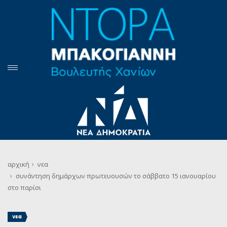
αρχική
νεα
συνάντηση δημάρχων πρωτευουσών το σάββατο 15 ιανουαρίου
στο παρίσι
νεα