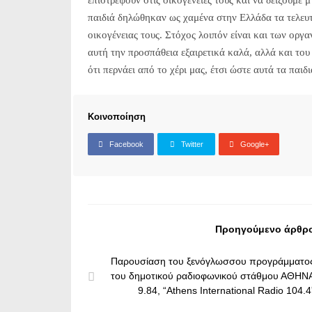
επιστρέψουν στις οικογένειες τους και να δείξουμε
παιδιά δηλώθηκαν ως χαμένα στην Ελλάδα τα τελευτα
οικογένειας τους. Στόχος λοιπόν είναι και των οργ
αυτή την προσπάθεια εξαιρετικά καλά, αλλά και τ
ότι περνάει από το χέρι μας, έτσι ώστε αυτά τα παι
Κοινοποίηση
Facebook
Twitter
Google+
Προηγούμενο άρθρ
Παρουσίαση του ξενόγλωσσου προγράμματο
του δημοτικού ραδιοφωνικού στάθμου ΑΘΗΝ
9.84, “Athens International Radio 104.4