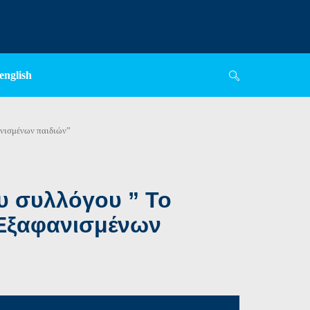
english
ανισμένων παιδιών”
υ συλλόγου ” Το
 Εξαφανισμένων