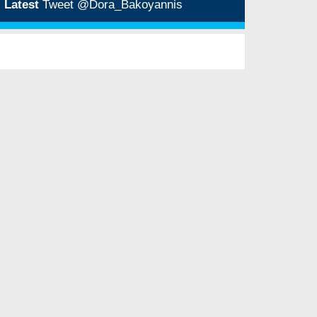
Latest
Tweet @Dora_Bakoyannis