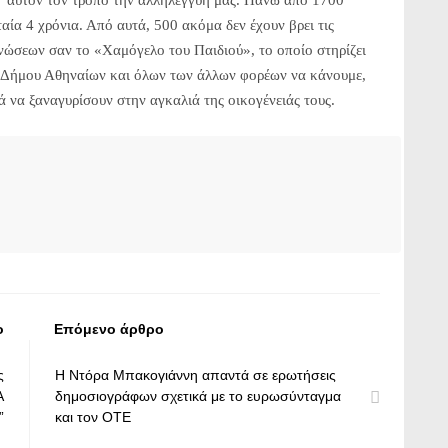
 μ΄ αυτόν τον τρόπο την αλληλεγγύη μας. Πάνω από 1700
ία 4 χρόνια. Από αυτά, 500 ακόμα δεν έχουν βρει τις
ανώσεων σαν το «Χαμόγελο του Παιδιού», το οποίο στηρίζει
ου Δήμου Αθηναίων και όλων των άλλων φορέων να κάνουμε,
διά να ξαναγυρίσουν στην αγκαλιά της οικογένειάς τους.
ο
Επόμενο άρθρο
ς
Η Ντόρα Μπακογιάννη απαντά σε ερωτήσεις
Α
δημοσιογράφων σχετικά με το ευρωσύνταγμα
”
και τον ΟΤΕ