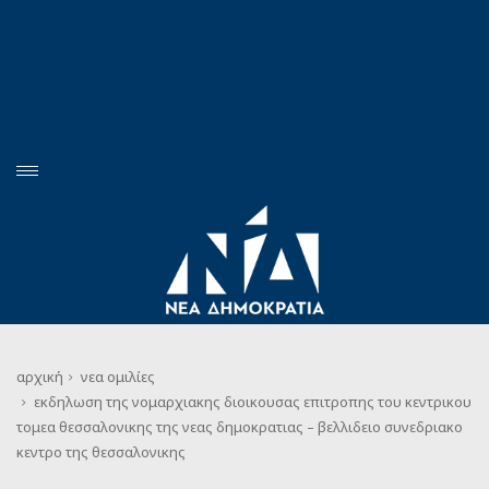
αρχική
νεα
ομιλίες
εκδηλωση της νομαρχιακης διοικουσας επιτροπης του κεντρικου
τομεα θεσσαλονικης της νεας δημοκρατιας – βελλιδειο συνεδριακο
κεντρο της θεσσαλονικης