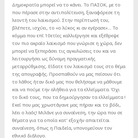
Δημοκρατία μπορεί να το κάνει. Το ΠΑΣΟΚ, με το
που πέρασε στην αντιπολίτευση, ξαναφόρεσε τη
λεοντή του λαϊκισμού. Στην περίπτωσή του,
βλέπετε, ισχύει, το «ο λύκος κι αν εγέρασε»… Το
κόμμα που επί 10ετίες καλλιέργησε και εξέθρεψε
τον πιο ακραίο λαϊκισμό που γνώρισε η χώρα, δεν
μπορεί να ξεπεράσει τις αγκυλώσεις του και να
λειτουργήσει ως δύναμη πραγματικής
μεταρρύθμισης. Είδατε τον λαϊκισμό τους στο θέμα
της απογραφής. Προσπαθούν να μας πείσουν ότι
το λάθος ήταν δικό μας που θελήσαμε να μάθουμε
και να πούμε την αλήθεια για τα ελλείμματα. Όχι
το δικό τους, που τα δημιούργησαν τα ελλείμματα !
Εκεί που μας χρωστάγανε μας πήραν και το βόδι,
λέει ο λαός! Μιλάνε για συναίνεση, την ώρα που σε
θέματα για τα οποία κατ’ εξοχήν απαιτείται
συναίνεση, όπως η Παιδεία, υπονομεύουν τον
εθνικό διάλογο.