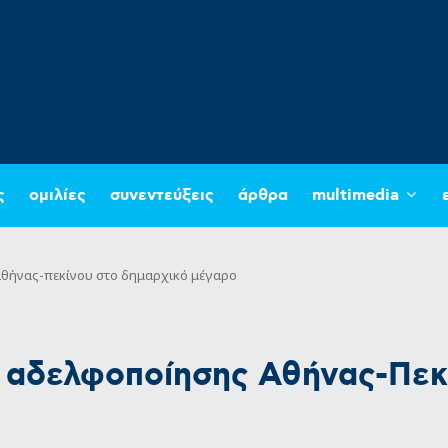
ς
ομιλίες
συνεντεύξεις
άρθρα
multimedia
θήνας-πεκίνου στο δημαρχικό μέγαρο
αδελφοποίησης Αθήνας-Πεκ