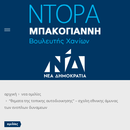
αρχική
νεα
ομιλίες
“θεματα της τοπικης αυτοδιοικησης” – σχολη εθνικης άμυνας
των ενοπλων δυναμεων
ομιλίες