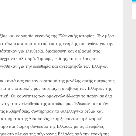
ίας και κορυφαίο γεγονός της Ελληνικής ιστορίας. Την μέρα
εοτόκου και τιμά την επέτειο της έναρξης του αγώνα για την
ιάστηκαν για ελευθερία, δικαιοσύνη και σεβασμό στις
ύγχρονο πολιτισμό. Τιμούμε, επίσης, τους φίλους της
νίσθηκαν για την ελευθερία και ανεξαρτησία των Ελλήνων.
ρα κοντά σας για τον εορτασμό της μεγάλης αυτής ημέρας της
κεια της ιστορικής μας πορείας, η συμβολή των Ελλήνων της
στική. Οι κοινότητες των ομογενών έδωσαν το παρόν σε όλα
ώνα για την ελευθερία της πατρίδας μας. Έδωσαν το παρόν
τις κυβερνήσεις, συντήρησαν το φιλελληνικό ρεύμα και
κά τμήματα της Διασποράς, υπήρξε πάντοτε η δυναμική
ιμο και διαρκή σύνδεσμο της Ελλάδας με τις Ηνωμένες
θηκε στο πλευρό της σύγχρονης Ελλάδας από την εποχή της