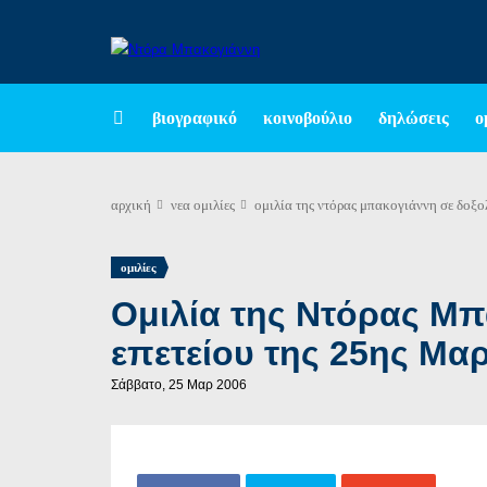
βιογραφικό
κοινοβούλιο
δηλώσεις
ο
αρχική
νεα
ομιλίες
ομιλία της ντόρας μπακογιάννη σε δοξολ
ομιλίες
Ομιλία της Ντόρας Μπ
επετείου της 25ης Μαρ
Σάββατο, 25 Μαρ 2006