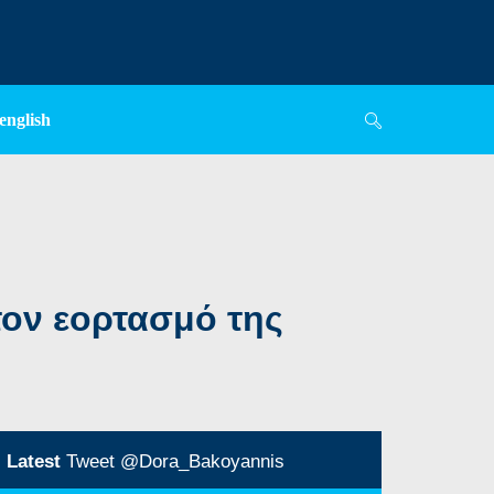
english
τον εορτασμό της
Latest
Tweet @Dora_Bakoyannis