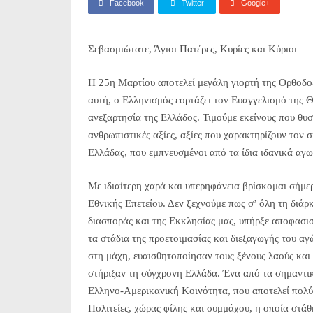
Facebook
Twitter
Google+
Σεβασμιώτατε, Άγιοι Πατέρες, Κυρίες και Κύριοι
Η 25η Μαρτίου αποτελεί μεγάλη γιορτή της Ορθοδοξ
αυτή, ο Ελληνισμός εορτάζει τον Ευαγγελισμό της Θ
ανεξαρτησία της Ελλάδος. Τιμούμε εκείνους που θυσ
ανθρωπιστικές αξίες, αξίες που χαρακτηρίζουν τον σ
Ελλάδας, που εμπνευσμένοι από τα ίδια ιδανικά αγω
Με ιδιαίτερη χαρά και υπερηφάνεια βρίσκομαι σήμε
Εθνικής Επετείου. Δεν ξεχνούμε πως σ’ όλη τη διάρ
διασποράς και της Εκκλησίας μας, υπήρξε αποφασι
τα στάδια της προετοιμασίας και διεξαγωγής του αγ
στη μάχη, ευαισθητοποίησαν τους ξένους λαούς και 
στήριξαν τη σύγχρονη Ελλάδα. Ένα από τα σημαντι
Ελληνο-Αμερικανική Κοινότητα, που αποτελεί πολύτ
Πολιτείες, χώρας φίλης και συμμάχου, η οποία στά