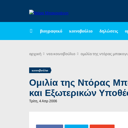
βιογραφικό
κοινοβούλιο
δηλώσεις
ο
αρχική
νεα
κοινοβούλιο
ομιλία της ντόρας μπακογ
κοινοβούλιο
Ομιλία της Ντόρας Μπ
και Εξωτερικών Υποθ
Τρίτη, 4 Απρ 2006