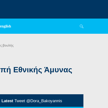
english
ης βουλής
οπή Εθνικής Άμυνας
Latest
Tweet @Dora_Bakoyannis