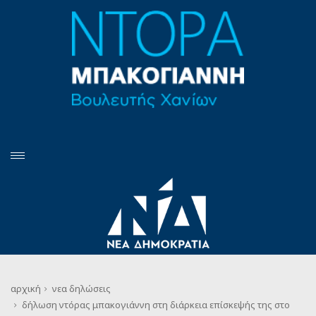
αρχική
νεα
δηλώσεις
δήλωση ντόρας μπακογιάννη στη διάρκεια επίσκεψής της στο