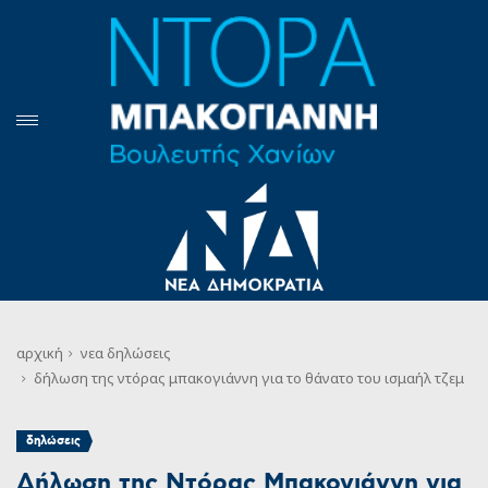
αρχική
νεα
δηλώσεις
δήλωση της ντόρας μπακογιάννη για το θάνατο του ισμαήλ τζεμ
δηλώσεις
Δήλωση της Ντόρας Μπακογιάννη για