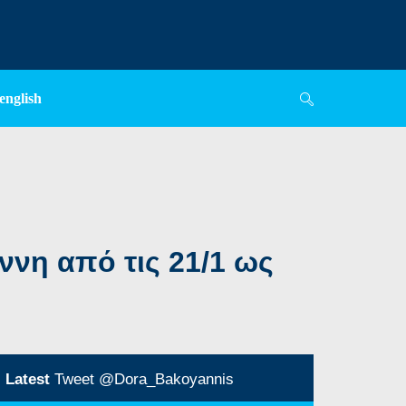
english
νη από τις 21/1 ως
Latest
Tweet @Dora_Bakoyannis