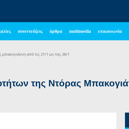
μιλίες
συνεντεύξεις
άρθρα
multimedia
επικοινωνία
μπακογιάννη από τις 21/1 ως της 26/1
τήτων της Ντόρας Μπακογιάν