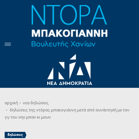
αρχική
νεα
δηλώσεις
δηλώσεις της ντόρας μπακογιάννη μετά από συνάντησή με τον
γγ του οηε μπαν κι μουν
δηλώσεις