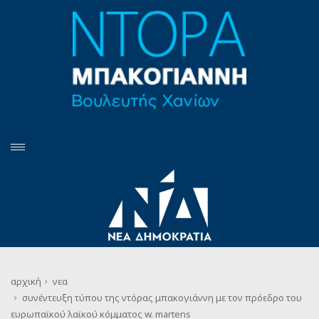
αρχική
νεα
συνέντευξη τύπου της ντόρας μπακογιάννη με τον πρόεδρο του
ευρωπαϊκού λαϊκού κόμματος w. martens