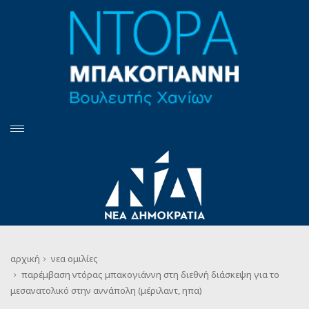
αρχική
νεα
ομιλίες
παρέμβαση ντόρας μπακογιάννη στη διεθνή διάσκεψη για το
μεσανατολικό στην αννάπολη (μέριλαντ, ηπα)