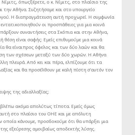
Νίμιτς, όπωςξέρετε, ο κ. Νίμιτς, στο πλαίσιο της
ι την Αθήνα. Συζητήσαμε και στο υπουργείο
ργού. Η διαπραγμάτευση αυτή προχωρεί. Η συμφωνία
α εντατικοποιηθούν οι προσπάθειες για μια κοινά
πάρξουν συναντήσεις στα Σκόπια και στην Αθήνα,
ή θέση είναι σαφής: Εμείς επιθυμούμε μια κοινά
ία θα είναιπρος όφελος και των δύο λαών και θα
νση των σχέσεων μεταξύ των δύο χωρών. Η Αθήνα
λλη πλευρά. Από κει και πέρα, ελπίζουμε ότι τα
αξίας και θα προσέλθουν με καλή πίστη σ’αυτόν τον
ψης της αδιαλλαξίας;
βλέπω ακόμα απολύτως τίποτα. Εμείς όμως
 αυτή στο πλαίσιο του ΟΗΕ και με απόλυτη
 οποία κάνουμε, προσδοκούμε ότι θα υπάρξει μια
η της εξεύρεσης αμοιβαίως αποδεκτής λύσης.