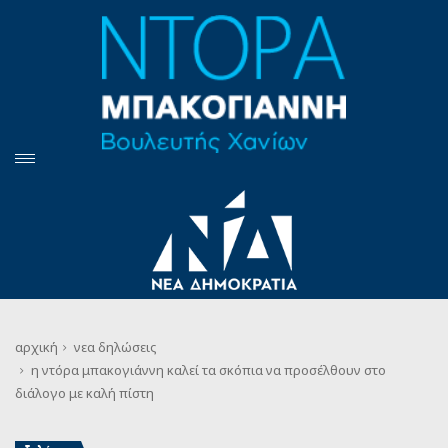
αρχική
νεα
δηλώσεις
η ντόρα μπακογιάννη καλεί τα σκόπια να προσέλθουν στο
διάλογο με καλή πίστη