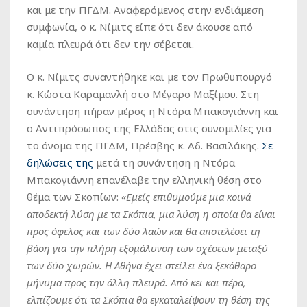
και με την ΠΓΔΜ. Αναφερόμενος στην ενδιάμεση
συμφωνία, ο κ. Νίμιτς είπε ότι δεν άκουσε από
καμία πλευρά ότι δεν την σέβεται.
Ο κ. Νίμιτς συναντήθηκε και με τον Πρωθυπουργό
κ. Κώστα Καραμανλή στο Μέγαρο Μαξίμου. Στη
συνάντηση πήραν μέρος η Ντόρα Μπακογιάννη και
ο Αντιπρόσωπος της Ελλάδας στις συνομιλίες για
το όνομα της ΠΓΔΜ, Πρέσβης κ. Αδ. Βασιλάκης.
Σε
δηλώσεις της
μετά τη συνάντηση η Ντόρα
Μπακογιάννη επανέλαβε την ελληνική θέση στο
θέμα των Σκοπίων:
«Εμείς επιθυμούμε μια κοινά
αποδεκτή λύση με τα Σκόπια, μια λύση η οποία θα είναι
προς όφελος και των δύο λαών και θα αποτελέσει τη
βάση για την πλήρη εξομάλυνση των σχέσεων μεταξύ
των δύο χωρών. Η Αθήνα έχει στείλει ένα ξεκάθαρο
μήνυμα προς την άλλη πλευρά. Από κει και πέρα,
ελπίζουμε ότι τα Σκόπια θα εγκαταλείψουν τη θέση της