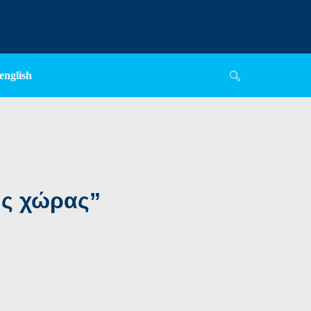
english
ης χώρας”