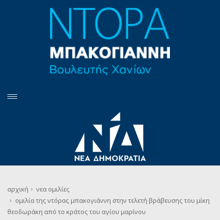
αρχική
νεα
ομιλίες
ομιλία της ντόρας μπακογιάννη στην τελετή βράβευσης του μίκη
θεοδωράκη από το κράτος του αγίου μαρίνου