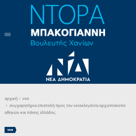
αρχική
νεα
συγχαρητήρια επιστολή προς τον νεοεκλεγέντα αρχιεπίσκοπο
αθηνών και πάσης ελλάδος
νεα