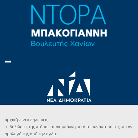
αρχική
νεα
δηλώσεις
δηλώσεις της ντόρας μπακογιάννη μετά τη συνάντησή της με τον
ομόλογό της από την πγδμ.