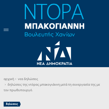
αρχική
νεα
δηλώσεις
δηλώσεις της ντόρας μπακογιάννη μετά τη συνεργασία της με
τον πρωθυπουργό.
δηλώσεις