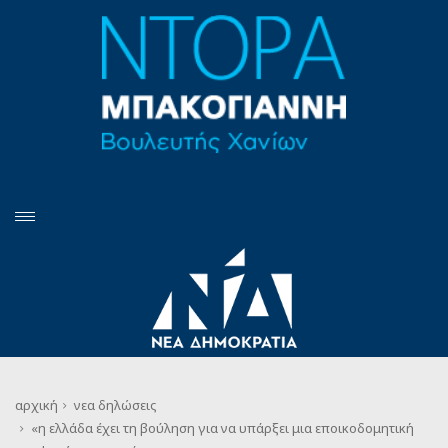
αρχική
νεα
δηλώσεις
«η ελλάδα έχει τη βούληση για να υπάρξει μια εποικοδομητική