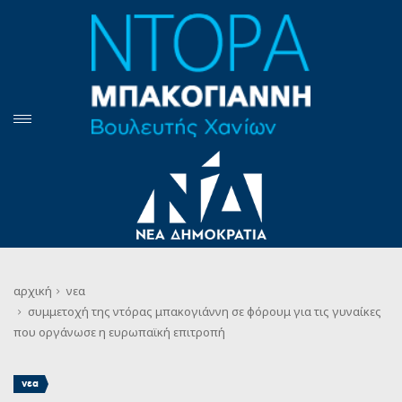
αρχική
νεα
συμμετοχή της ντόρας μπακογιάννη σε φόρουμ για τις γυναίκες
που οργάνωσε η ευρωπαϊκή επιτροπή
νεα