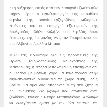
Στη συζήτηση, εκτός από την Υπουργό Εξωτερικών
πήραν μέρος ο Πρωθυπουργός της Republica
Srpska της Βοσνίας-Ερζεγοβίνης Μίλοραντ
Ντόντιτς και οι Υπουργοί Εξωτερικών της
Βουλγαρίας Ιβάιλο Καλφίν, της Σερβίας Βουκ
Γέρεμιτς, της Ρουμανίας Άντριαν Τσιοροϊάνου και
της Αλβανίας Λουλζίμ Μπάσα
Μιλώντας ειδικότερα για τις προοπτικές της
Πρώην Γιουγκοσλαβικής Δημοκρατίας της
Μακεδονίας, η Ντόρα Μπακογιάννη επεσήμανε ότι
η Ελλάδα με μεγάλη χαρά θα καλωσορίσει στην
ευρωατλαντική οικογένεια τη χώρα αυτή, μόλις
βρεθεί μια αμοιβαία αποδεκτή λύση στο ζήτημα
του ονόματος.
«Το μήνυμα που στέλνουμε είναι
ξεκάθαρο»
, τόνισε η Ντόρα Μπακογιάννη.
«Θέλουμε
να συνεχίσουμε άμεσα με την ίδια επιμονή και