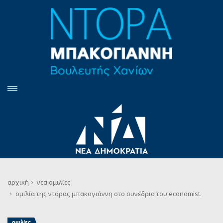
αρχική
νεα
ομιλίες
ομιλία της ντόρας μπακογιάννη στο συνέδριο του economist.
ομιλίες