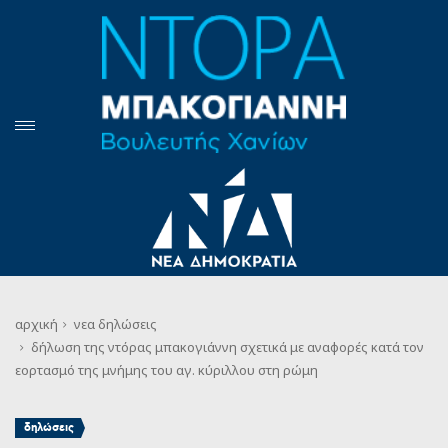
αρχική
νεα
δηλώσεις
δήλωση της ντόρας μπακογιάννη σχετικά με αναφορές κατά τον
εορτασμό της μνήμης του αγ. κύριλλου στη ρώμη
δηλώσεις