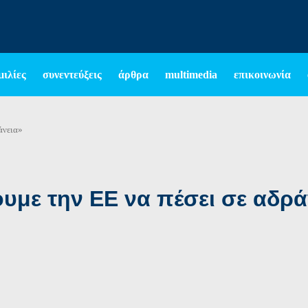
μιλίες
συνεντεύξεις
άρθρα
multimedia
επικοινωνία
άνεια»
υμε την ΕΕ να πέσει σε αδρά