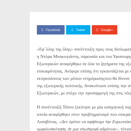
Facebook
Twitter
Google+
«Εφ΄όλης της ύλης» συνέντευξη προς τους διπλωματ
η Ντόρα Μπακογιάννη, παρουσία και του Υφυπουρ
Εξωτερικών αναφέρθηκε σε όλα τα ζητήματα της εξωτ
επικαιρότητας. Ανέφερε επίσης ότι εγκαινιάζεται μ
εκπροσώπους των μέσων ενημέρωσηςπου θα δίνουν τ
της εξωτερικής πολιτικής. Ανακοίνωσε επίσης την
Εξωτερικών, με στόχο την προσαρμογή της στις νέε
Η συνέντευξή Τύπου ξεκίνησε με μία εισηγητική π
οποία αναφέρθηκε στον προβληματισμό που επικρατ
Λισαβόνας.
«Δεν πρέπει να αφήσουμε την Ευρωπαϊκή
ομφαλοσκόπηση, σε μια εσωστρεφή αδράνεια»
, τόνι