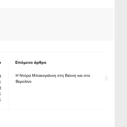
ο
Επόμενο άρθρο
η
Η Ντόρα Μπακογιάννη στη Βιέννη και στο
ς
Βερολίνο
ή
ς
ς