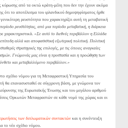
σίας κύρωσης από τα οκτώ κράτη-μέλη που δεν την έχουν ακόμα
ς ότι το αποτέλεσμα του ιρλανδικού δημοψηφίσματος ήρθε
 γενικότερη ρευστότητα που χαρακτηρίζει αυτή τη μεταβατική
περίοδο ρευστότητας, από μια περίοδο μεταβατική, η διάρκεια
ερε χαρακτηριστικά.
«Σε αυτό το διεθνές περιβάλλον η Ελλάδα
επίπεδη αλλά και αποφασιστική εξωτερική πολιτική. Πολιτική
ταθερές στρατηγικές της επιλογές, με τις όποιες αναγκαίες
ρισμών. Γνώμονάς μας είναι η προστασία και η προώθηση των
σύνθετο και μεταβαλλόμενο περιβάλλον.»
το σχέδιο νόμου για τη Μεταφραστική Υπηρεσία του
υτή θα επανασυσταθεί σε σύγχρονη βάση, με γνώμονα τον
διεύρυνσης της Ευρωπαϊκής Ένωσης και του μεγάλου αριθμού
έσεις Ορκωτών Μεταφραστών σε κάθε νομό της χώρας και οι
ερωτήσεις των διπλωματικών συντακτών
και η συνέντευξη
ια το νέο σχέδιο νόμου.