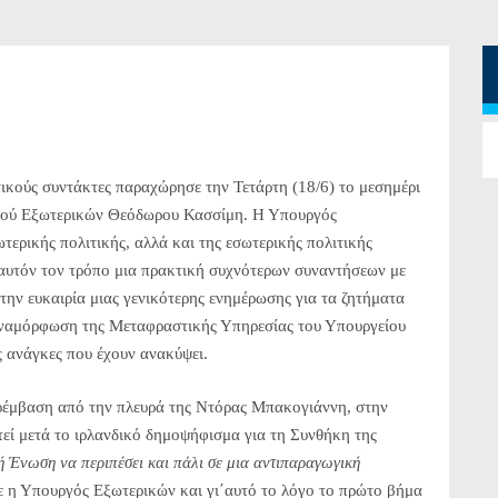
ικούς συντάκτες παραχώρησε την Τετάρτη (18/6) το μεσημέρι
γού Εξωτερικών Θεόδωρου Κασσίμη. Η Υπουργός
ερικής πολιτικής, αλλά και της εσωτερικής πολιτικής
ε αυτόν τον τρόπο μια πρακτική συχνότερων συναντήσεων με
ην ευκαιρία μιας γενικότερης ενημέρωσης για τα ζητήματα
 αναμόρφωση της Μεταφραστικής Υπηρεσίας του Υπουργείου
ς ανάγκες που έχουν ανακύψει.
αρέμβαση από την πλευρά της Ντόρας Μπακογιάννη, στην
εί μετά το ιρλανδικό δημοψήφισμα για τη Συνθήκη της
 Ένωση να περιπέσει και πάλι σε μια αντιπαραγωγική
σε η Υπουργός Εξωτερικών και γι΄αυτό το λόγο το πρώτο βήμα