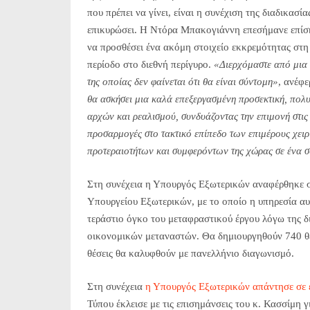
που πρέπει να γίνει, είναι η συνέχιση της διαδικα
επικυρώσει. Η Ντόρα Μπακογιάννη επεσήμανε επίση
να προσθέσει ένα ακόμη στοιχείο εκκρεμότητας στη
περίοδο στο διεθνή περίγυρο.
«Διερχόμαστε από μια 
της οποίας δεν φαίνεται ότι θα είναι σύντομη»
, ανέφ
θα ασκήσει μια καλά επεξεργασμένη προσεκτική, πολυ
αρχών και ρεαλισμού, συνδυάζοντας την επιμονή στις σ
προσαρμογές στο τακτικό επίπεδο των επιμέρους χει
προτεραιοτήτων και συμφερόντων της χώρας σε ένα 
Στη συνέχεια η Υπουργός Εξωτερικών αναφέρθηκε σ
Υπουργείου Εξωτερικών, με το οποίο η υπηρεσία α
τεράστιο όγκο του μεταφραστικού έργου λόγω της 
οικονομικών μεταναστών. Θα δημιουργηθούν 740 θ
θέσεις θα καλυφθούν με πανελλήνιο διαγωνισμό.
Στη συνέχεια
η Υπουργός Εξωτερικών απάντησε σε 
Τύπου έκλεισε με τις επισημάνσεις του κ. Κασσίμη γ