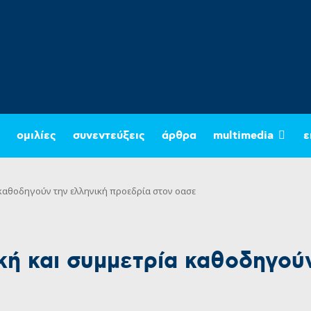
ομιλίες
συνεντεύξεις
άρθρα
multimedia
ε
 καθοδηγούν την ελληνική προεδρία στον οασε
κή και συμμετρία καθοδηγούν